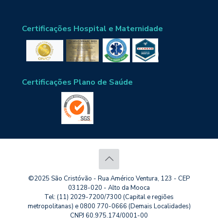
Certificações Hospital e Maternidade
Certificações Plano de Saúde
©2025 São Cristóvão - Rua Américo Ventura, 123 - CEP
03128-020 - Alto da Mooca
Tel: (11) 2029-7200/7300 (Capital e regiões
metropolitanas) e 0800 770-0666 (Demais Localidades)
CNPJ 60.975.174/0001-00