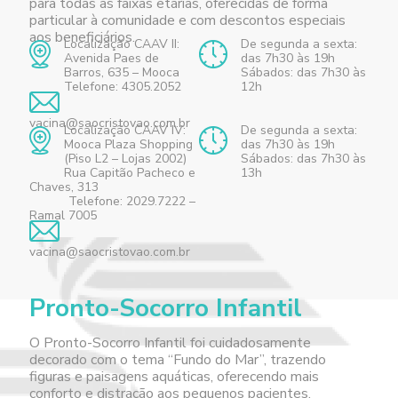
para todas as faixas etárias, oferecidas de forma
particular à comunidade e com descontos especiais
aos beneficiários.
Localização CAAV II:
De segunda a sexta:
Avenida Paes de
das 7h30 às 19h
Barros, 635 – Mooca
Sábados: das 7h30 às
Telefone: 4305.2052
12h
vacina@saocristovao.com.br
Localização CAAV IV:
De segunda a sexta:
Mooca Plaza Shopping
das 7h30 às 19h
(Piso L2 – Lojas 2002)
Sábados: das 7h30 às
Rua Capitão Pacheco e
13h
Chaves, 313
Telefone: 2029.7222 –
Ramal 7005
vacina@saocristovao.com.br
Pronto-Socorro Infantil
O Pronto-Socorro Infantil foi cuidadosamente
decorado com o tema “Fundo do Mar”, trazendo
figuras e paisagens aquáticas, oferecendo mais
conforto e distração aos pequenos pacientes.