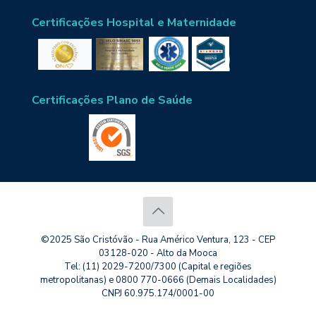
Certificações Hospital e Maternidade
Certificações Plano de Saúde
©2025 São Cristóvão - Rua Américo Ventura, 123 - CEP
03128-020 - Alto da Mooca
Tel: (11) 2029-7200/7300 (Capital e regiões
metropolitanas) e 0800 770-0666 (Demais Localidades)
CNPJ 60.975.174/0001-00