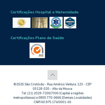
Certificações Hospital e Maternidade
Certificações Plano de Saúde
©2025 São Cristóvão - Rua Américo Ventura, 123 - CEP
03128-020 - Alto da Mooca
Tel: (11) 2029-7200/7300 (Capital e regiões
metropolitanas) e 0800 770-0666 (Demais Localidades)
CNPJ 60.975.174/0001-00