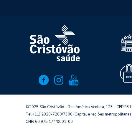
©2025 São Cristóvão - Rua Américo Ventura, 123 - CEP 03
Tel: (11) 2029-7200/7300 (Capital e regiões metropolitana
CNPJ 60.975.174/0001-00