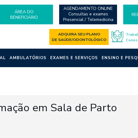
AGENDAMENTO ONLINE
ÁREA DO
Consultas e exames
RE
BENEFICIÁRIO
Presencial / Telemedicina
ADQUIRA SEU PLANO
Traba
DE SAÚDE/ODONTOLÓGICO
Conos
AL
AMBULATÓRIOS
EXAMES E SERVIÇOS
ENSINO E PESQ
mação em Sala de Parto