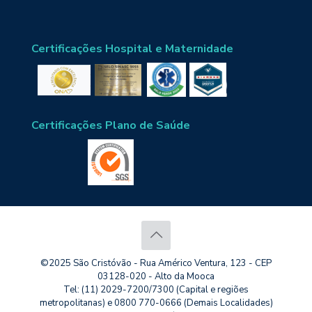
Certificações Hospital e Maternidade
Certificações Plano de Saúde
©2025 São Cristóvão - Rua Américo Ventura, 123 - CEP
03128-020 - Alto da Mooca
Tel: (11) 2029-7200/7300 (Capital e regiões
metropolitanas) e 0800 770-0666 (Demais Localidades)