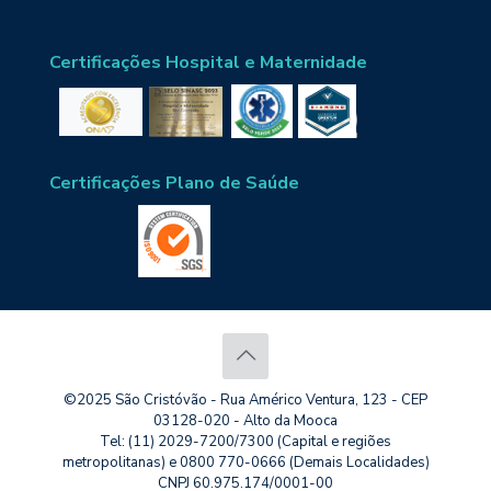
Certificações Hospital e Maternidade
Certificações Plano de Saúde
©2025 São Cristóvão - Rua Américo Ventura, 123 - CEP
03128-020 - Alto da Mooca
Tel: (11) 2029-7200/7300 (Capital e regiões
metropolitanas) e 0800 770-0666 (Demais Localidades)
CNPJ 60.975.174/0001-00