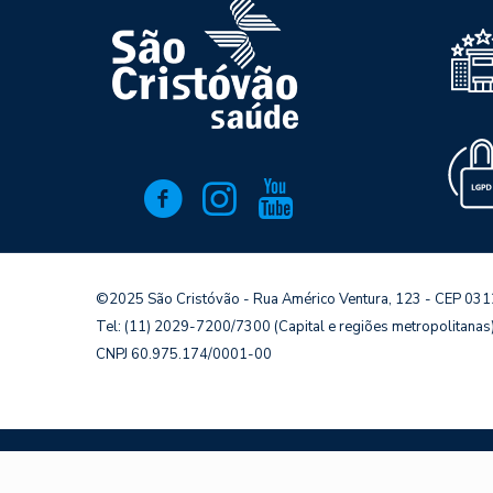
©2025 São Cristóvão - Rua Américo Ventura, 123 - CEP 03
Tel: (11) 2029-7200/7300 (Capital e regiões metropolitana
CNPJ 60.975.174/0001-00