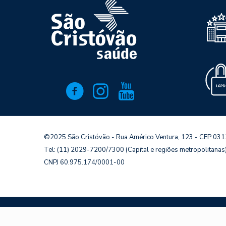
©2025 São Cristóvão - Rua Américo Ventura, 123 - CEP 03
Tel: (11) 2029-7200/7300 (Capital e regiões metropolitana
CNPJ 60.975.174/0001-00