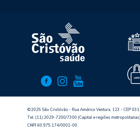
©2025 São Cristóvão - Rua Américo Ventura, 123 - CEP 03
Tel: (11) 2029-7200/7300 (Capital e regiões metropolitana
CNPJ 60.975.174/0001-00