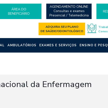
AGENDAMENTO ONLINE
ÁREA DO
Consultas e exames
RE
BENEFICIÁRIO
Presencial / Telemedicina
ADQUIRA SEU PLANO
Traba
DE SAÚDE/ODONTOLÓGICO
Conos
AL
AMBULATÓRIOS
EXAMES E SERVIÇOS
ENSINO E PESQ
rnacional da Enfermagem