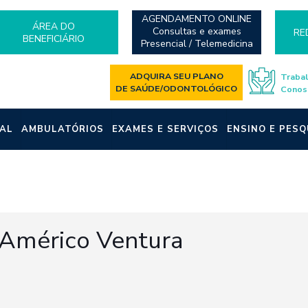
AGENDAMENTO ONLINE
ÁREA DO
Consultas e exames
RE
BENEFICIÁRIO
Presencial / Telemedicina
ADQUIRA SEU PLANO
Traba
DE SAÚDE/ODONTOLÓGICO
Conos
AL
AMBULATÓRIOS
EXAMES E SERVIÇOS
ENSINO E PESQ
 Américo Ventura