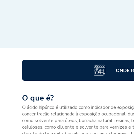
ONDE R
O que é?
O ácido hipúrico é utilizado como indicador de exposi
concentração relacionada à exposição ocupacional, du
como solvente para óleos, borracha natural, resinas, bo
celuloses, como diluente e solvente para vernizes e 
cloreto de benzoila, benziliceno, sacarina, cloramina T