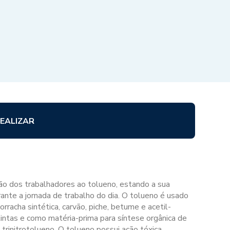
EALIZAR
ção dos trabalhadores ao tolueno, estando a sua
rante a jornada de trabalho do dia. O tolueno é usado
rracha sintética, carvão, piche, betume e acetil-
tintas e como matéria-prima para síntese orgânica de
, trinitrotolueno. O tolueno possui ação tóxica