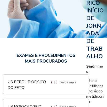
RICO
INÍCIO
DE
JORN
ADA
DE
TRAB
EXAMES E PROCEDIMENTOS
ALHO
MAIS PROCURADOS
Sinônimo
s:
Xileno;
US PERFIL BIOFISICO
Saiba mais
Metilbenz
DO FETO
eno; ácido
metilhipúri
co.
US MORFOLOGICO
Saiba mais