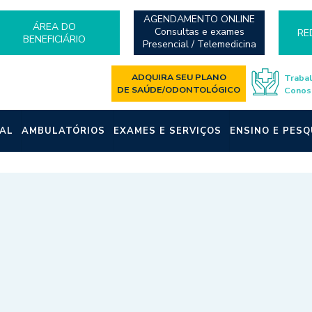
AGENDAMENTO ONLINE
ÁREA DO
Consultas e exames
RE
BENEFICIÁRIO
Presencial / Telemedicina
ADQUIRA SEU PLANO
Traba
DE SAÚDE/ODONTOLÓGICO
Conos
AL
AMBULATÓRIOS
EXAMES E SERVIÇOS
ENSINO E PESQ