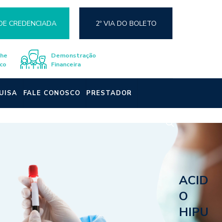
DE CREDENCIADA
2º VIA DO BOLETO
lhe
Demonstração
co
Financeira
UISA
FALE CONOSCO
PRESTADOR
ACID
O
HIPU