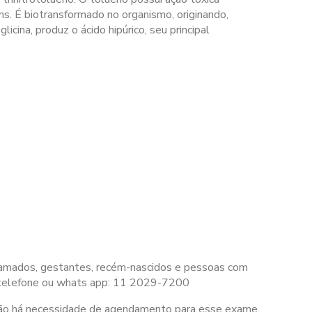
ins. É biotransformado no organismo, originando,
icina, produz o ácido hipúrico, seu principal
 acamados, gestantes, recém-nascidos e pessoas com
 telefone ou whats app: 11 2029-7200
ão há necessidade de agendamento para esse exame.