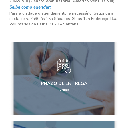
CAAV VIII (Centro Ambulatorial Américo Ventura VIII)
-
Saiba como agendar:
Para a unidade o agendamento, é necessário. Segunda a
sexta-feira:
7h30 às 15h
Sábados:
8h às 12h
Endereço: Rua
Voluntários da Pátria, 4020 – Santana
PRAZO DE ENTREGA
6 dias.