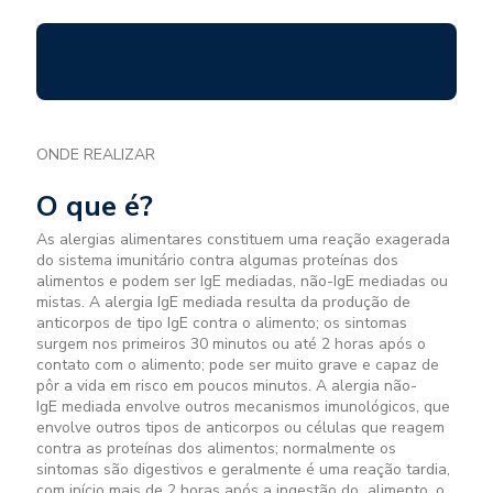
ONDE REALIZAR
O que é?
As alergias alimentares constituem uma reação exagerada
do sistema imunitário contra algumas proteínas dos
alimentos e podem ser IgE mediadas, não-IgE mediadas ou
mistas. A alergia IgE mediada resulta da produção de
anticorpos de tipo IgE contra o alimento; os sintomas
surgem nos primeiros 30 minutos ou até 2 horas após o
contato com o alimento;
pode ser muito grave e capaz de
pôr a vida em risco em poucos minutos. A alergia não-
IgE
mediada envolve outros mecanismos imunológicos, que
envolve outros tipos de anticorpos
ou células que reagem
contra as proteínas dos alimentos; normalmente os
sintomas são
digestivos e geralmente é uma reação tardia,
com início mais de 2 horas após a ingestão do
alimento, o