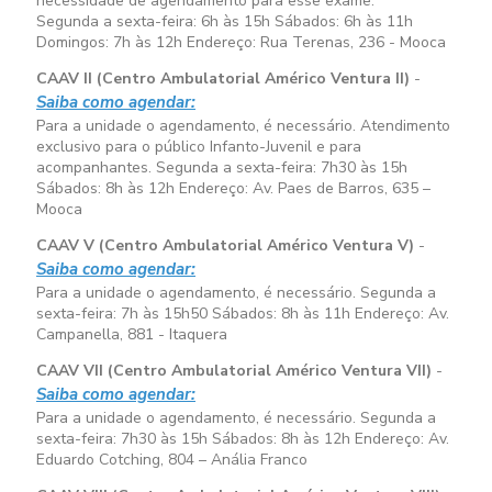
necessidade de agendamento para esse exame.
Segunda a sexta-feira:
6h às 15h
Sábados:
6h às 11h
Domingos:
7h às 12h
Endereço: Rua Terenas, 236 - Mooca
CAAV II (Centro Ambulatorial Américo Ventura II)
-
Saiba como agendar:
Para a unidade o agendamento, é necessário. Atendimento
exclusivo para o público Infanto-Juvenil e para
acompanhantes. Segunda a sexta-feira:
7h30 às 15h
Sábados:
8h às 12h
Endereço: Av. Paes de Barros, 635 –
Mooca
CAAV V (Centro Ambulatorial Américo Ventura V)
-
Saiba como agendar:
Para a unidade o agendamento, é necessário. Segunda a
sexta-feira:
7h às 15h50
Sábados:
8h às 11h
Endereço: Av.
Campanella, 881 - Itaquera
CAAV VII (Centro Ambulatorial Américo Ventura VII)
-
Saiba como agendar:
Para a unidade o agendamento, é necessário. Segunda a
sexta-feira:
7h30 às 15h
Sábados:
8h às 12h
Endereço: Av.
Eduardo Cotching, 804 – Anália Franco