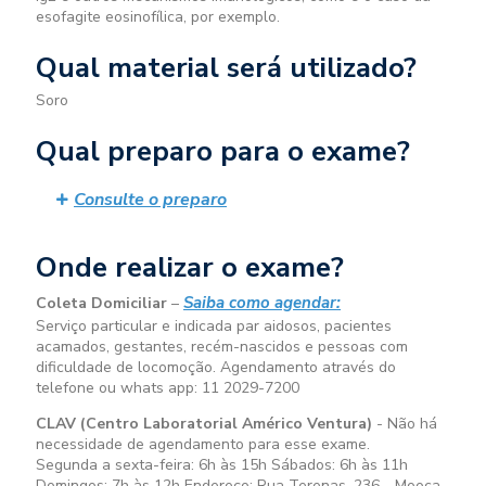
esofagite eosinofílica, por exemplo.
Qual material será utilizado?
Soro
Qual preparo para o exame?
Consulte o preparo
Onde realizar o exame?
Saiba como agendar:
Coleta Domiciliar
–
Serviço particular e indicada par aidosos, pacientes
acamados, gestantes, recém-nascidos e pessoas com
dificuldade de locomoção. Agendamento através do
telefone ou whats app: 11 2029-7200
CLAV (Centro Laboratorial Américo Ventura)
- Não há
necessidade de agendamento para esse exame.
Segunda a sexta-feira:
6h às 15h
Sábados:
6h às 11h
Domingos:
7h às 12h
Endereço: Rua Terenas, 236 - Mooca