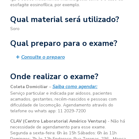
esofagite eosinofílica, por exemplo.
Qual material será utilizado?
Soro
Qual preparo para o exame?
Consulte o preparo
Onde realizar o exame?
Saiba como agendar:
Coleta Domiciliar
–
Serviço particular e indicada par aidosos, pacientes
acamados, gestantes, recém-nascidos e pessoas com
dificuldade de locomoção. Agendamento através do
telefone ou whats app: 11 2029-7200
CLAV (Centro Laboratorial Américo Ventura)
- Não há
necessidade de agendamento para esse exame.
Segunda a sexta-feira:
6h às 15h
Sábados:
6h às 11h
Domingos:
7h às 12h
Endereço: Rua Terenas, 236 - Mooca