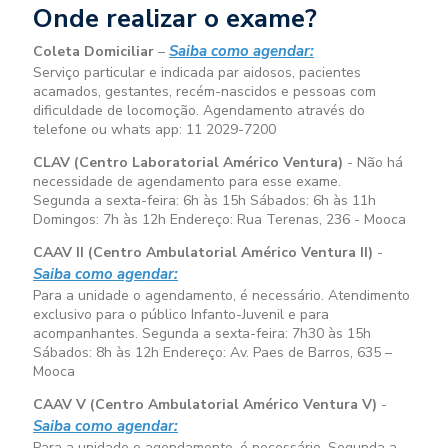
Onde realizar o exame?
Saiba como agendar:
Coleta Domiciliar
–
Serviço particular e indicada par aidosos, pacientes
acamados, gestantes, recém-nascidos e pessoas com
dificuldade de locomoção. Agendamento através do
telefone ou whats app: 11 2029-7200
CLAV (Centro Laboratorial Américo Ventura)
- Não há
necessidade de agendamento para esse exame.
Segunda a sexta-feira:
6h às 15h
Sábados:
6h às 11h
Domingos:
7h às 12h
Endereço: Rua Terenas, 236 - Mooca
CAAV II (Centro Ambulatorial Américo Ventura II)
-
Saiba como agendar:
Para a unidade o agendamento, é necessário. Atendimento
exclusivo para o público Infanto-Juvenil e para
acompanhantes. Segunda a sexta-feira:
7h30 às 15h
Sábados:
8h às 12h
Endereço: Av. Paes de Barros, 635 –
Mooca
CAAV V (Centro Ambulatorial Américo Ventura V)
-
Saiba como agendar:
Para a unidade o agendamento, é necessário. Segunda a