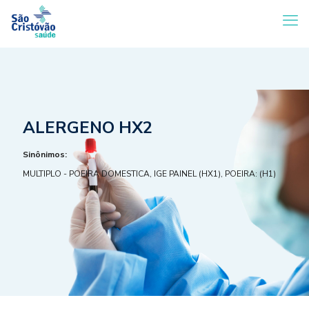
ALERGENO HX2
Sinônimos:
MULTIPLO - POEIRA DOMESTICA, IGE PAINEL (HX1), POEIRA: (H1)