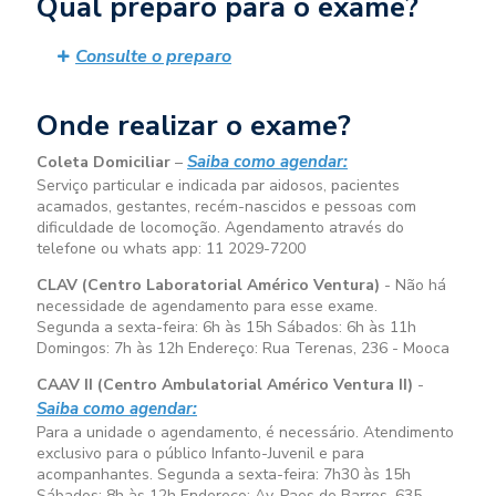
Qual preparo para o exame?
Consulte o preparo
Onde realizar o exame?
Saiba como agendar:
Coleta Domiciliar
–
Serviço particular e indicada par aidosos, pacientes
acamados, gestantes, recém-nascidos e pessoas com
dificuldade de locomoção. Agendamento através do
telefone ou whats app: 11 2029-7200
CLAV (Centro Laboratorial Américo Ventura)
- Não há
necessidade de agendamento para esse exame.
Segunda a sexta-feira:
6h às 15h
Sábados:
6h às 11h
Domingos:
7h às 12h
Endereço: Rua Terenas, 236 - Mooca
CAAV II (Centro Ambulatorial Américo Ventura II)
-
Saiba como agendar:
Para a unidade o agendamento, é necessário. Atendimento
exclusivo para o público Infanto-Juvenil e para
acompanhantes. Segunda a sexta-feira:
7h30 às 15h
Sábados:
8h às 12h
Endereço: Av. Paes de Barros, 635 –