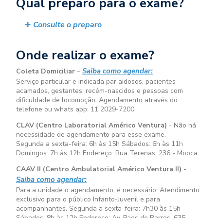
Qual preparo para o exame?
Consulte o preparo
Onde realizar o exame?
Saiba como agendar:
Coleta Domiciliar
–
Serviço particular e indicada par aidosos, pacientes
acamados, gestantes, recém-nascidos e pessoas com
dificuldade de locomoção. Agendamento através do
telefone ou whats app: 11 2029-7200
CLAV (Centro Laboratorial Américo Ventura)
- Não há
necessidade de agendamento para esse exame.
Segunda a sexta-feira:
6h às 15h
Sábados:
6h às 11h
Domingos:
7h às 12h
Endereço: Rua Terenas, 236 - Mooca
CAAV II (Centro Ambulatorial Américo Ventura II)
-
Saiba como agendar:
Para a unidade o agendamento, é necessário. Atendimento
exclusivo para o público Infanto-Juvenil e para
acompanhantes. Segunda a sexta-feira:
7h30 às 15h
Sábados:
8h às 12h
Endereço: Av. Paes de Barros, 635 –