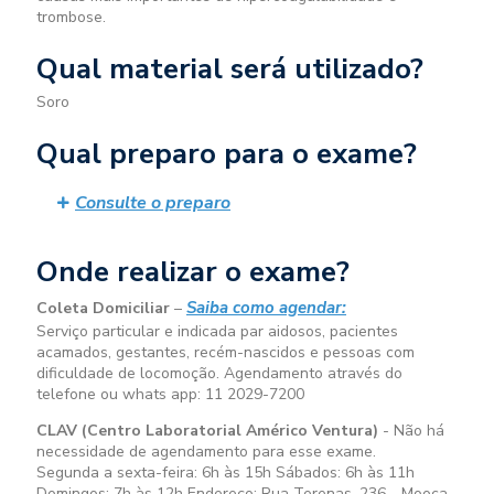
trombose.
Qual material será utilizado?
Soro
Qual preparo para o exame?
Consulte o preparo
Onde realizar o exame?
Saiba como agendar:
Coleta Domiciliar
–
Serviço particular e indicada par aidosos, pacientes
acamados, gestantes, recém-nascidos e pessoas com
dificuldade de locomoção. Agendamento através do
telefone ou whats app: 11 2029-7200
CLAV (Centro Laboratorial Américo Ventura)
- Não há
necessidade de agendamento para esse exame.
Segunda a sexta-feira:
6h às 15h
Sábados:
6h às 11h
Domingos:
7h às 12h
Endereço: Rua Terenas, 236 - Mooca