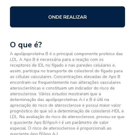
ONDE REALIZAR
O que é?
A apolipoproteína B é o principal componente proteico das
LDL. A Apo B é necessária para a reação com os
receptores de lDL no fígado e nas paredes celulares e,
assim, participa no transporte de colesterol do fígado para
as células vasculares. Concentrações elevadas de Apo B
encontram-se frequentemente nas alterações vasculares
ateroscleróticas e constituem um indicador do risco de
aterosclerose. Vários estudos mostraram que a
determinação das apolipoproteínas A-I e B é útil na
apreciação do risco de aterosclerose e possui maior valor
prognóstico do que só a determinação de colesterol-HDL e
LDL. Na avaliação do risco de aterosclerose, provou-se que
o quociente Apo B/ApoA-I é um parâmetro de valor
especial. O risco de aterosclerose é proporcionall ao
quociente Apo B/Apo A-I.