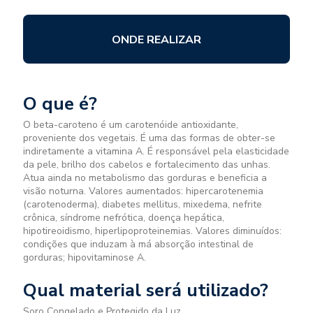
ONDE REALIZAR
O que é?
O beta-caroteno é um carotenóide antioxidante,
proveniente dos vegetais. É uma das formas de obter-se
indiretamente a vitamina A. É responsável pela elasticidade
da pele, brilho dos cabelos e fortalecimento das unhas.
Atua ainda no metabolismo das gorduras e beneficia a
visão noturna. Valores aumentados: hipercarotenemia
(carotenoderma), diabetes mellitus, mixedema, nefrite
crônica, síndrome nefrótica, doença hepática,
hipotireoidismo, hiperlipoproteinemias. Valores diminuídos:
condições que induzam à má absorção intestinal de
gorduras; hipovitaminose A.
Qual material será utilizado?
Soro Congelado e Protegido da Luz