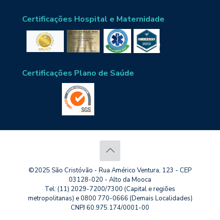
Certificações Hospital e Maternidade
Certificações Plano de Saúde
©2025 São Cristóvão - Rua Américo Ventura, 123 - CEP
03128-020 - Alto da Mooca
Tel: (11) 2029-7200/7300 (Capital e regiões
metropolitanas) e 0800 770-0666 (Demais Localidades)
CNPJ 60.975.174/0001-00