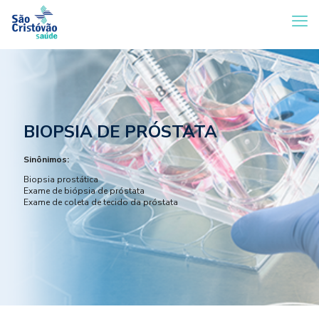
BIOPSIA DE PRÓSTATA
Sinônimos:
Biopsia prostática
Exame de biópsia de próstata
Exame de coleta de tecido da próstata