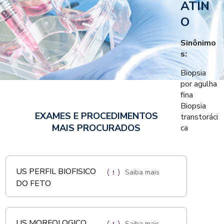
ATIN
O
Sinônimo
s:
Biopsia
por agulha
fina
Biopsia
EXAMES E PROCEDIMENTOS
transtoráci
MAIS PROCURADOS
ca
US PERFIL BIOFISICO
Saiba mais
DO FETO
US MORFOLOGICO
Saiba mais