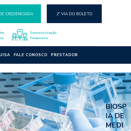
DE CREDENCIADA
2º VIA DO BOLETO
lhe
Demonstração
co
Financeira
UISA
FALE CONOSCO
PRESTADOR
BIOSP
IA DE
MEDI