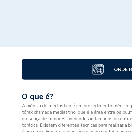
ONDE R
O que é?
A biópsia de mediastino é um procedimento médico qu
tórax chamada mediastino, que é a área entre os pulm
presença de tumores, linfonodos inflamados ou outr
torácica. Existem diferentes técnicas para realizar a 
é um procedimento endoscópico onde um tubo fino e i