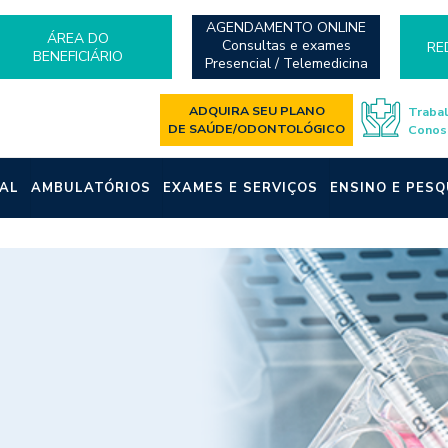
AGENDAMENTO ONLINE
ÁREA DO
Consultas e exames
RE
BENEFICIÁRIO
Presencial / Telemedicina
ADQUIRA SEU PLANO
Traba
DE SAÚDE/ODONTOLÓGICO
Conos
AL
AMBULATÓRIOS
EXAMES E SERVIÇOS
ENSINO E PESQ