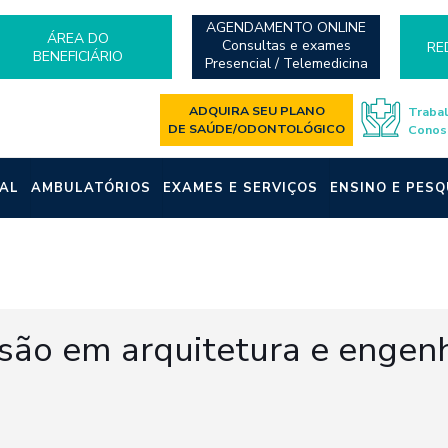
AGENDAMENTO ONLINE
ÁREA DO
Consultas e exames
RE
BENEFICIÁRIO
Presencial / Telemedicina
ADQUIRA SEU PLANO
Traba
DE SAÚDE/ODONTOLÓGICO
Conos
AL
AMBULATÓRIOS
EXAMES E SERVIÇOS
ENSINO E PESQ
são em arquitetura e engenh