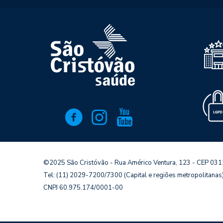
©2025 São Cristóvão - Rua Américo Ventura, 123 - CEP 03
Tel: (11) 2029-7200/7300 (Capital e regiões metropolitana
CNPJ 60.975.174/0001-00