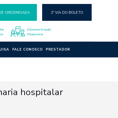
DE CREDENCIADA
2º VIA DO BOLETO
lhe
Demonstração
co
Financeira
UISA
FALE CONOSCO
PRESTADOR
aria hospitalar