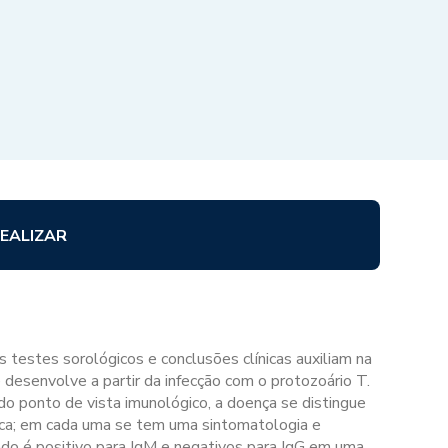
EALIZAR
s testes sorológicos e conclusões clínicas auxiliam na
desenvolve a partir da infecção com o protozoário T.
 do ponto de vista imunológico, a doença se distingue
ica; em cada uma se tem uma sintomatologia e
tado é positivo para IgM e negativos para IgG em uma