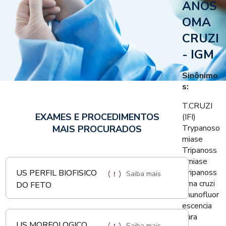
ANOS
OMA
CRUZI
- IGM
Sinônimo
s:
T.CRUZI
EXAMES E PROCEDIMENTOS
(IFI)
Trypanoso
MAIS PROCURADOS
miase
Tripanoss
omiase
Tripanoss
US PERFIL BIOFISICO
Saiba mais
oma cruzi
DO FETO
imunofluor
escencia
para
US MORFOLOGICO
Saiba mais