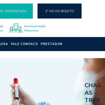
DE CREDENCIADA
2º VIA DO BOLETO
lhe
Demonstração
co
Financeira
UISA
FALE CONOSCO
PRESTADOR
CHAG
AS -
TRYP