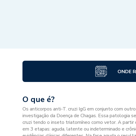
ONDE R
O que é?
Os anticorpos anti-T. cruzi IgG em conjunto com outro
investigação da Doença de Chagas. Essa patologia se 
cruzi tendo o inseto triatomíneo como vetor. A partir
em 3 etapas: aguda, latente ou indeterminado e crôn
evidências clínicas diferentes. Na fase aguda o resul