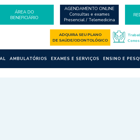
AGENDAMENTO ONLINE
ÁREA DO
Consultas e exames
RE
BENEFICIÁRIO
Presencial / Telemedicina
ADQUIRA SEU PLANO
Traba
DE SAÚDE/ODONTOLÓGICO
Conos
AL
AMBULATÓRIOS
EXAMES E SERVIÇOS
ENSINO E PESQ