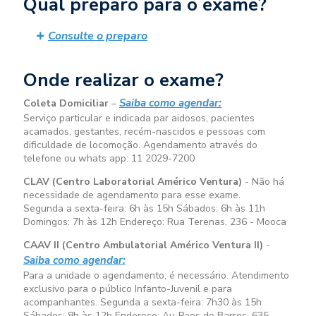
Qual preparo para o exame?
Consulte o preparo
Onde realizar o exame?
Saiba como agendar:
Coleta Domiciliar
–
Serviço particular e indicada par aidosos, pacientes
acamados, gestantes, recém-nascidos e pessoas com
dificuldade de locomoção. Agendamento através do
telefone ou whats app: 11 2029-7200
CLAV (Centro Laboratorial Américo Ventura)
- Não há
necessidade de agendamento para esse exame.
Segunda a sexta-feira:
6h às 15h
Sábados:
6h às 11h
Domingos:
7h às 12h
Endereço: Rua Terenas, 236 - Mooca
CAAV II (Centro Ambulatorial Américo Ventura II)
-
Saiba como agendar:
Para a unidade o agendamento, é necessário. Atendimento
exclusivo para o público Infanto-Juvenil e para
acompanhantes. Segunda a sexta-feira:
7h30 às 15h
Sábados:
8h às 12h
Endereço: Av. Paes de Barros, 635 –