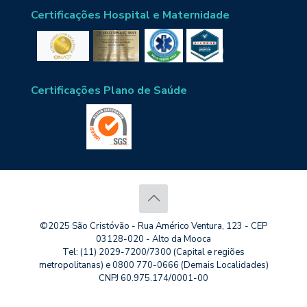
Certificações Hospital e Maternidade
Certificações Plano de Saúde
©2025 São Cristóvão - Rua Américo Ventura, 123 - CEP
03128-020 - Alto da Mooca
Tel: (11) 2029-7200/7300 (Capital e regiões
metropolitanas) e 0800 770-0666 (Demais Localidades)
CNPJ 60.975.174/0001-00