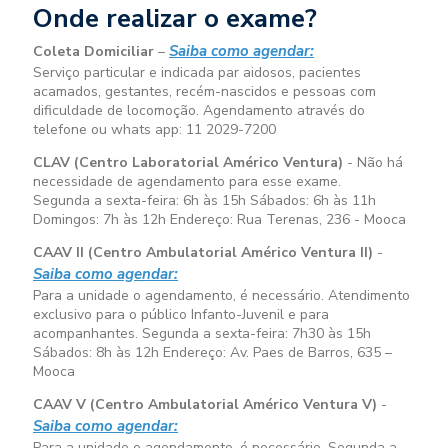
Onde realizar o exame?
Saiba como agendar:
Coleta Domiciliar
–
Serviço particular e indicada par aidosos, pacientes
acamados, gestantes, recém-nascidos e pessoas com
dificuldade de locomoção. Agendamento através do
telefone ou whats app: 11 2029-7200
CLAV (Centro Laboratorial Américo Ventura)
- Não há
necessidade de agendamento para esse exame.
Segunda a sexta-feira:
6h às 15h
Sábados:
6h às 11h
Domingos:
7h às 12h
Endereço: Rua Terenas, 236 - Mooca
CAAV II (Centro Ambulatorial Américo Ventura II)
-
Saiba como agendar:
Para a unidade o agendamento, é necessário. Atendimento
exclusivo para o público Infanto-Juvenil e para
acompanhantes. Segunda a sexta-feira:
7h30 às 15h
Sábados:
8h às 12h
Endereço: Av. Paes de Barros, 635 –
Mooca
CAAV V (Centro Ambulatorial Américo Ventura V)
-
Saiba como agendar:
Para a unidade o agendamento, é necessário. Segunda a