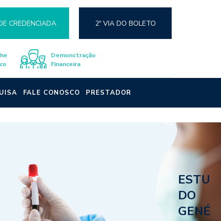
DE CREDENCIADA
2º VIA DO BOLETO
lhe
Demonstração
co
Financeira
UISA
FALE CONOSCO
PRESTADOR
ESTU
DO
GENÉ