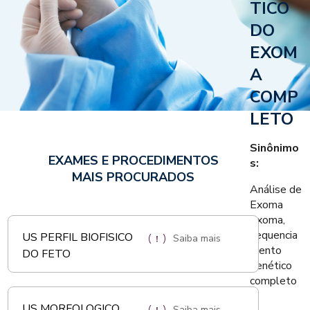
TICO
DO
EXOM
A
COMP
LETO
Sinônimo
EXAMES E PROCEDIMENTOS
s:
MAIS PROCURADOS
Análise de
Exoma
Exoma,
sequencia
US PERFIL BIOFISICO
Saiba mais
mento
DO FETO
genético
completo
US MORFOLOGICO
Saiba mais