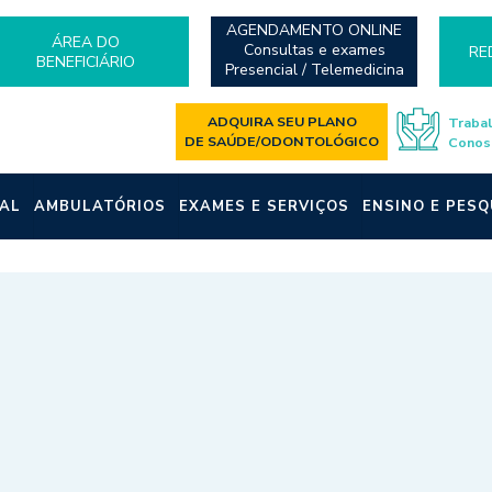
AGENDAMENTO ONLINE
ÁREA DO
Consultas e exames
RE
BENEFICIÁRIO
Presencial / Telemedicina
ADQUIRA SEU PLANO
Traba
DE SAÚDE/ODONTOLÓGICO
Conos
AL
AMBULATÓRIOS
EXAMES E SERVIÇOS
ENSINO E PESQ