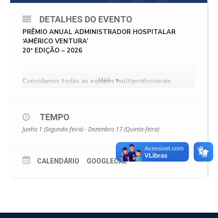
DETALHES DO EVENTO
PRÊMIO ANUAL ADMINISTRADOR HOSPITALAR
‘AMÉRICO VENTURA’
20ª EDIÇÃO – 2026
Mais
Convidamos todas as equipes multiprofissionais
do
Grupo São Cristóvão Saúde
para participar da
premiação de 2026.
Os (as) autores e coautores(as) poderão participar com a
TEMPO
inscrição de um ou mais trabalhos até o dia 22
de setembro.
Junho 1 (Segunda-feira) - Dezembro 17 (Quinta-feira)
Premiação
CALENDÁRIO
GOOGLECAL
1º Colocado: Macbook
2º Colocado: iPad
3º Colocado: Iphone