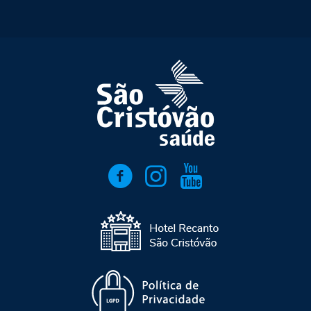
Enfª Carla Lucena Melo
Enf. Everson José Rodrigues Gomes
Ft. Jaqueline Aparecida de Almeida Spadari
Público Alvo:
Médicos e Equipes Multidisciplinares e
Estudantes
Investimento:
Gratuito
Será fornecido certificado aos participantes que realizarem
100% da carga horária.
FICHA DE INSCRIÇÃO
Vagas limitadas. Em caso de desistência ou impossibilidade
de comparecer ao evento, entre em contato imediatamente
pelo Whatsapp 2029-7617.
ATENÇÃO: O Instituto de Ensino e Pesquisa possui ambiente
climatizado. Sugerimos que os participantes mais sensíveis a
temperatura tragam um agasalho.