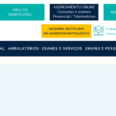
AGENDAMENTO ONLINE
ÁREA DO
Consultas e exames
RE
BENEFICIÁRIO
Presencial / Telemedicina
ADQUIRA SEU PLANO
Traba
DE SAÚDE/ODONTOLÓGICO
Conos
AL
AMBULATÓRIOS
EXAMES E SERVIÇOS
ENSINO E PESQ