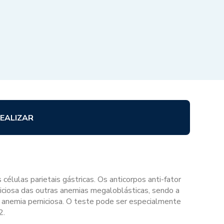
EALIZAR
 células parietais gástricas. Os anticorpos anti-fator
niciosa das outras anemias megaloblásticas, sendo a
m anemia perniciosa. O teste pode ser especialmente
2.