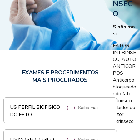
NSEC
O
Sinônimo
s:
FATOR
INTRINSE
CO, AUTO
ANTICOR
EXAMES E PROCEDIMENTOS
POS
MAIS PROCURADOS
Anticorpo
bloqueado
r do fator
intrínseco
US PERFIL BIOFISICO
Inibidor do
Saiba mais
fator
DO FETO
intrínseco
US MORFOLOGICO
Saiba mais