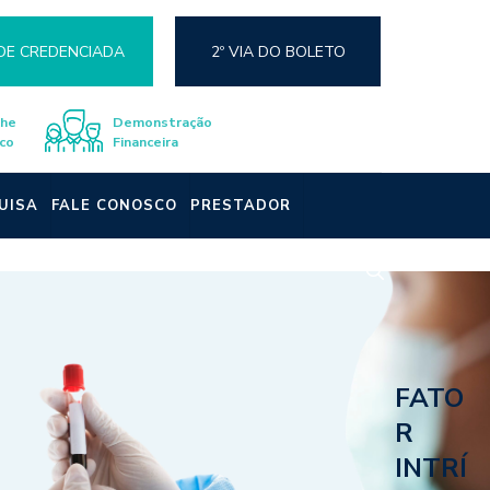
DE CREDENCIADA
2º VIA DO BOLETO
lhe
Demonstração
co
Financeira
UISA
FALE CONOSCO
PRESTADOR
FATO
R
INTRÍ