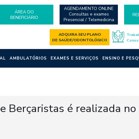
AGENDAMENTO ONLINE
ÁREA DO
Consultas e exames
RE
BENEFICIÁRIO
Presencial / Telemedicina
ADQUIRA SEU PLANO
Traba
DE SAÚDE/ODONTOLÓGICO
Conos
AL
AMBULATÓRIOS
EXAMES E SERVIÇOS
ENSINO E PESQ
 Berçaristas é realizada no