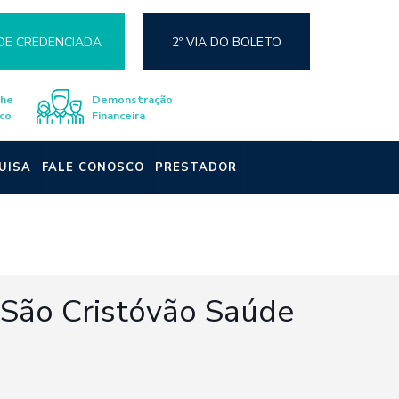
DE CREDENCIADA
2º VIA DO BOLETO
lhe
Demonstração
co
Financeira
UISA
FALE CONOSCO
PRESTADOR
 São Cristóvão Saúde