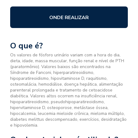
ONDE REALIZAR
O que é?
Os valores de fósforo urinário variam com a hora do dia,
dieta, idade, massa muscular, função renal e nível de PTH
(paratormônio). Valores baixos são encontrados na
Síndrome de Fanconi, hiperparatireoidismo,
hipoparatireoidismo, hipovitaminose D, raquitismo,
osteomalácia, hemodiálise, doença hepática, alimentação
parenteral prolongada e tratamento de cetoacidose
diabética. Valores altos ocorrem na insuficiência renal,
hipoparatireoidismo, pseudohipoparatireoidismo,
hipervitaminose D, osteoporose, metástase óssea,
hipocalcemia, leucemia mieloide crônica, mieloma múltiplo,
diabetes melittus descompensado, exercícios, desidratação
e hipovolemia.