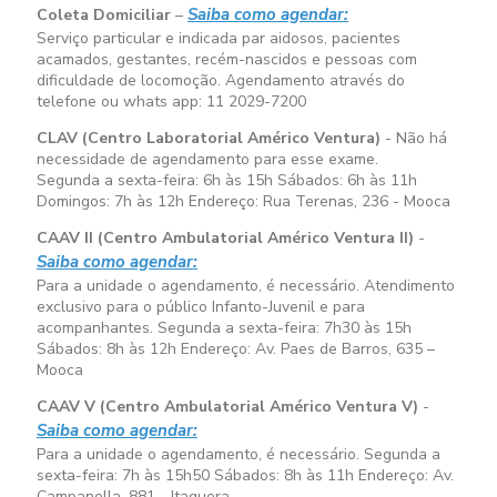
Saiba como agendar:
Coleta Domiciliar
–
Serviço particular e indicada par aidosos, pacientes
acamados, gestantes, recém-nascidos e pessoas com
dificuldade de locomoção. Agendamento através do
telefone ou whats app: 11 2029-7200
CLAV (Centro Laboratorial Américo Ventura)
- Não há
necessidade de agendamento para esse exame.
Segunda a sexta-feira:
6h às 15h
Sábados:
6h às 11h
Domingos:
7h às 12h
Endereço: Rua Terenas, 236 - Mooca
CAAV II (Centro Ambulatorial Américo Ventura II)
-
Saiba como agendar:
Para a unidade o agendamento, é necessário. Atendimento
exclusivo para o público Infanto-Juvenil e para
acompanhantes. Segunda a sexta-feira:
7h30 às 15h
Sábados:
8h às 12h
Endereço: Av. Paes de Barros, 635 –
Mooca
CAAV V (Centro Ambulatorial Américo Ventura V)
-
Saiba como agendar:
Para a unidade o agendamento, é necessário. Segunda a
sexta-feira:
7h às 15h50
Sábados:
8h às 11h
Endereço: Av.
Campanella, 881 - Itaquera