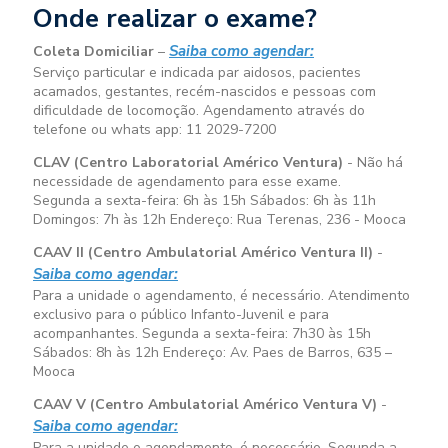
Onde realizar o exame?
Saiba como agendar:
Coleta Domiciliar
–
Serviço particular e indicada par aidosos, pacientes
acamados, gestantes, recém-nascidos e pessoas com
dificuldade de locomoção. Agendamento através do
telefone ou whats app: 11 2029-7200
CLAV (Centro Laboratorial Américo Ventura)
- Não há
necessidade de agendamento para esse exame.
Segunda a sexta-feira:
6h às 15h
Sábados:
6h às 11h
Domingos:
7h às 12h
Endereço: Rua Terenas, 236 - Mooca
CAAV II (Centro Ambulatorial Américo Ventura II)
-
Saiba como agendar:
Para a unidade o agendamento, é necessário. Atendimento
exclusivo para o público Infanto-Juvenil e para
acompanhantes. Segunda a sexta-feira:
7h30 às 15h
Sábados:
8h às 12h
Endereço: Av. Paes de Barros, 635 –
Mooca
CAAV V (Centro Ambulatorial Américo Ventura V)
-
Saiba como agendar:
Para a unidade o agendamento, é necessário. Segunda a