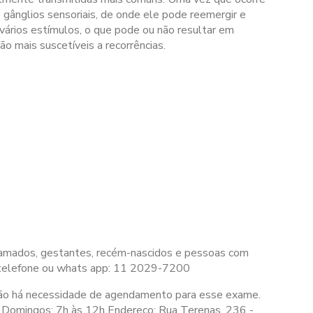
 gânglios sensoriais, de onde ele pode reemergir e
r vários estímulos, o que pode ou não resultar em
 mais suscetíveis a recorrências.
 acamados, gestantes, recém-nascidos e pessoas com
 telefone ou whats app: 11 2029-7200
ão há necessidade de agendamento para esse exame.
Domingos:
7h às 12h
Endereço: Rua Terenas, 236 -