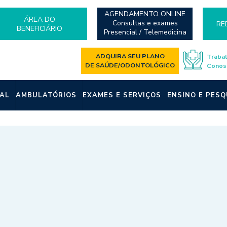
AGENDAMENTO ONLINE
ÁREA DO
Consultas e exames
RE
BENEFICIÁRIO
Presencial / Telemedicina
ADQUIRA SEU PLANO
Traba
DE SAÚDE/ODONTOLÓGICO
Conos
AL
AMBULATÓRIOS
EXAMES E SERVIÇOS
ENSINO E PESQ