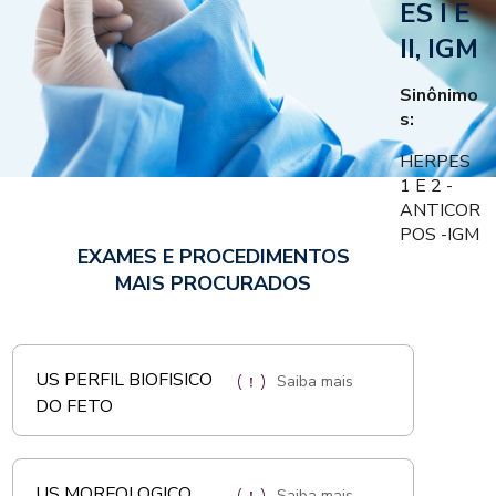
ES I E
II, IGM
Sinônimo
s:
HERPES
1 E 2 -
ANTICOR
POS -IGM
EXAMES E PROCEDIMENTOS
MAIS PROCURADOS
US PERFIL BIOFISICO
Saiba mais
DO FETO
US MORFOLOGICO
Saiba mais