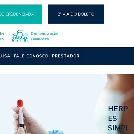
DE CREDENCIADA
2º VIA DO BOLETO
lhe
Demonstração
co
Financeira
UISA
FALE CONOSCO
PRESTADOR
HERP
ES
SIMPL