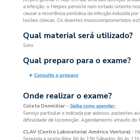
a infecção, o Herpes persiste num estado latente nos
causar a recorrência periódica da infecção induzida po
lesões clínicas. Os doentes imunocomprometidos estão
Qual material será utilizado?
Soro
Qual preparo para o exame?
Consulte o preparo
Onde realizar o exame?
Coleta Domiciliar
–
Saiba como agendar:
Serviço particular e indicada par aidosos, pacientes
dificuldade de locomoção. Agendamento através do
CLAV (Centro Laboratorial Américo Ventura)
- N
Segunda a sexta-feira:
6h às 15h
Sábados:
6h às 11h