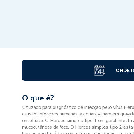
ONDE R
O que é?
Utilizado para diagnóstico de infecção pelo vírus Herp
causam infecções humanas, as quais variam em gravid
encefalite. O Herpes simples tipo 1 em geral infect
mucocutâneas da face. O Herpes simples tipo 2 está 
herpes genital é, hoje em dia, uma das doenças sexu