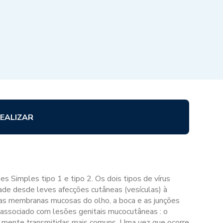
EALIZAR
es Simples tipo 1 e tipo 2. Os dois tipos de vírus
ade desde leves afecções cutâneas (vesículas) à
a as membranas mucosas do olho, a boca e as junções
associado com lesões genitais mucocutâneas : o
almente transmitidas mais comuns. Uma vez que ocorre