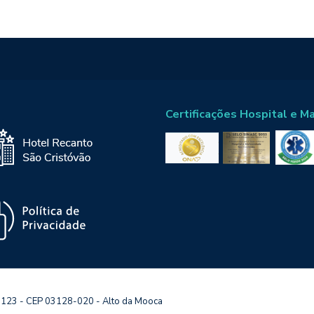
Certificações Hospital e M
 123 - CEP 03128-020 - Alto da Mooca