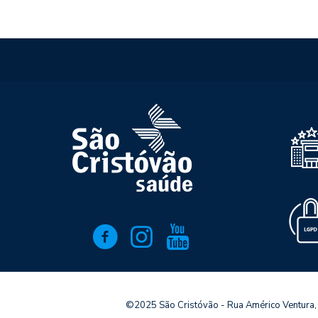
©2025 São Cristóvão - Rua Américo Ventura,