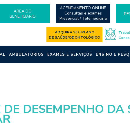
AGENDAMENTO ONLINE
ÁREA DO
Consultas e exames
RE
BENEFICIÁRIO
Presencial / Telemedicina
ADQUIRA SEU PLANO
Traba
DE SAÚDE/ODONTOLÓGICO
Conos
AL
AMBULATÓRIOS
EXAMES E SERVIÇOS
ENSINO E PESQ
E DE DESEMPENHO DA
AR