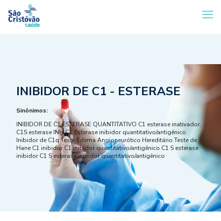
INIBIDOR DE C1 - ESTERASE
Sinônimos:
INIBIDOR DE C1 ESTERASE QUANTITATIVO C1 esterase inativador,
C1S esterase INH C1 Esterase inibidor quantitativo/antigênico
Inibidor de C1q Teste Edema Angioneurótico Hereditário Teste de
Hane C1 inibidor C1 inibidor quantitativo/antigênico C1 S esterase
inibidor C1 S esterase inibidor quantitativo/antigênico