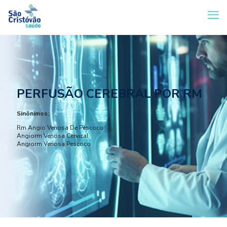
PERFUSÃO CEREBRAL POR RM
Sinônimos:
Rm Angio Venosa De Pescoco
Angiorm Venosa Cervical
Angiorm Venosa Pescoco