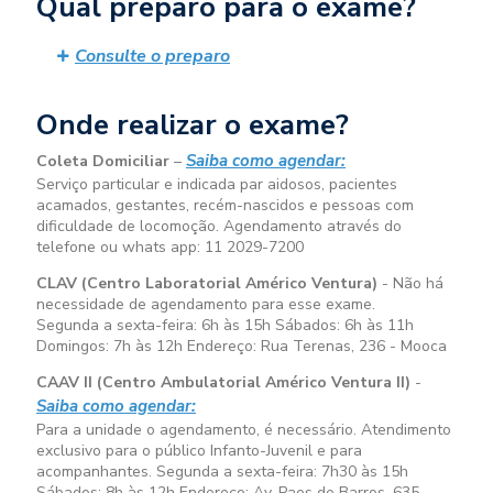
Qual preparo para o exame?
Consulte o preparo
Onde realizar o exame?
Saiba como agendar:
Coleta Domiciliar
–
Serviço particular e indicada par aidosos, pacientes
acamados, gestantes, recém-nascidos e pessoas com
dificuldade de locomoção. Agendamento através do
telefone ou whats app: 11 2029-7200
CLAV (Centro Laboratorial Américo Ventura)
- Não há
necessidade de agendamento para esse exame.
Segunda a sexta-feira:
6h às 15h
Sábados:
6h às 11h
Domingos:
7h às 12h
Endereço: Rua Terenas, 236 - Mooca
CAAV II (Centro Ambulatorial Américo Ventura II)
-
Saiba como agendar:
Para a unidade o agendamento, é necessário. Atendimento
exclusivo para o público Infanto-Juvenil e para
acompanhantes. Segunda a sexta-feira:
7h30 às 15h
Sábados:
8h às 12h
Endereço: Av. Paes de Barros, 635 –