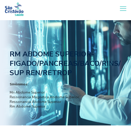
RM ABDOME SUPERIOR-
FIGADO/PANCREAS/BACO/RINS/
SUP REN/RETROP
Sinônimos:
Mri Abdome Superior
Ressonancia Magnetica Abdome Superior
Ressonancia Abdome Superior
Rm Abdome Superior