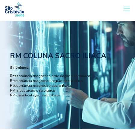
RM COLUNA SACRO ILIACA
Sinônimos:
Ressonância magnética articulação sacroiliaca
Ressonância magnética região sacro ilíaca
Ressonância magnética sacro ilíaca
RM articulação sacroiliaca
RM da articulação sacroiliaca