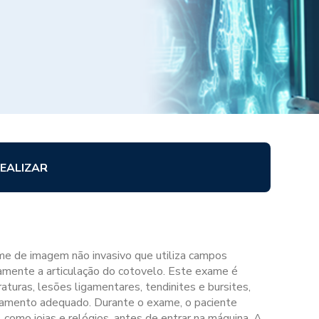
EALIZAR
e de imagem não invasivo que utiliza campos
damente a articulação do cotovelo. Este exame é
raturas, lesões ligamentares, tendinites e bursites,
atamento adequado. Durante o exame, o paciente
como joias e relógios, antes de entrar na máquina. A