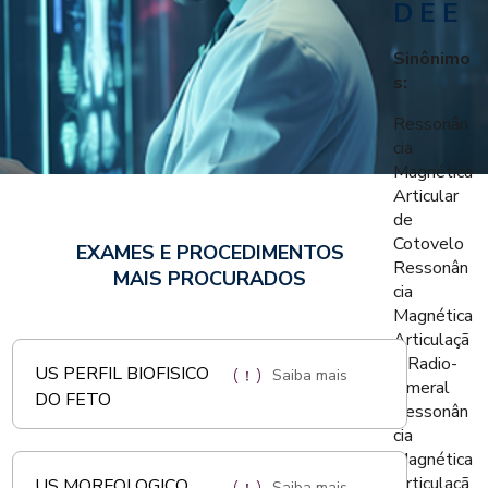
D E E
Sinônimo
s:
Ressonân
cia
Magnética
Articular
de
Cotovelo
EXAMES E PROCEDIMENTOS
Ressonân
MAIS PROCURADOS
cia
Magnética
Articulaçã
o Radio-
US PERFIL BIOFISICO
Saiba mais
Umeral
DO FETO
Ressonân
cia
Magnética
Articulaçã
US MORFOLOGICO
Saiba mais