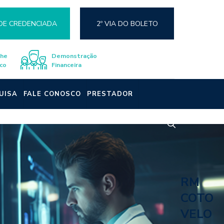
DE CREDENCIADA
2º VIA DO BOLETO
lhe
Demonstração
co
Financeira
UISA
FALE CONOSCO
PRESTADOR
RM
COTO
VELO