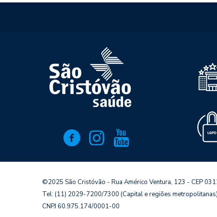
©2025 São Cristóvão - Rua Américo Ventura, 123 - CEP 03
Tel: (11) 2029-7200/7300 (Capital e regiões metropolitana
CNPJ 60.975.174/0001-00