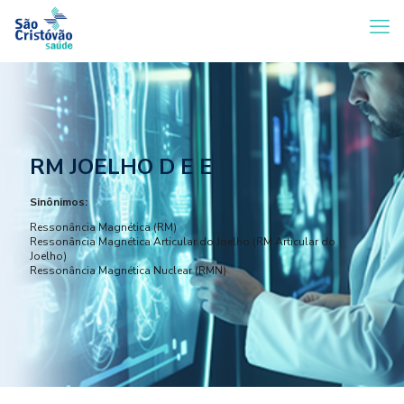
RM JOELHO D E E
Sinônimos:
Ressonância Magnética (RM)
Ressonância Magnética Articular do Joelho (RM Articular do
Joelho)
Ressonância Magnética Nuclear (RMN)