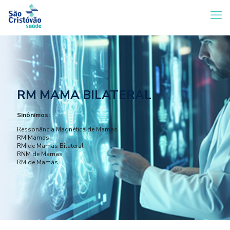
RM MAMA BILATERAL
Sinônimos:
Ressonância Magnética de Mamas
RM Mamas
RM de Mamas Bilateral
RNM de Mamas
RM de Mamás