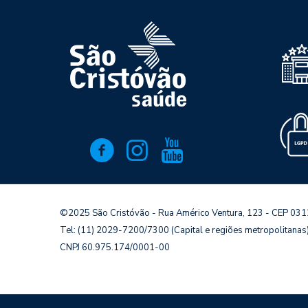
©2025 São Cristóvão - Rua Américo Ventura, 123 - CEP 03
Tel: (11) 2029-7200/7300 (Capital e regiões metropolitana
CNPJ 60.975.174/0001-00