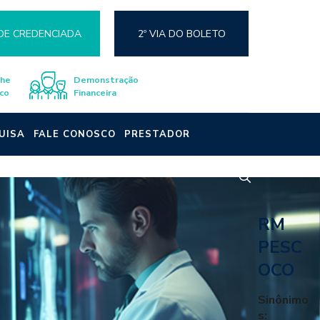
DE CREDENCIADA
2º VIA DO BOLETO
lhe
Demonstração
co
Financeira
UISA
FALE CONOSCO
PRESTADOR
RM
PESC
OCO
Sinônimo
s: