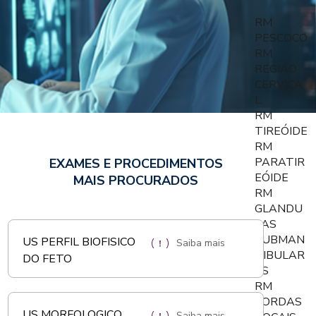
RM
PESCOCO
RM
REGIAO
CERVICA
L
RM
TIREÓIDE
RM
PARATIR
EXAMES E PROCEDIMENTOS
EÓIDE
MAIS PROCURADOS
RM
GLANDU
LAS
SUBMAN
US PERFIL BIOFISICO
Saiba mais
DIBULAR
DO FETO
ES
RM
CORDAS
US MORFOLOGICO
Saiba mais