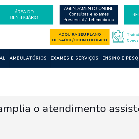
AGENDAMENTO ONLINE
ÁREA DO
Consultas e exames
RE
BENEFICIÁRIO
Presencial / Telemedicina
ADQUIRA SEU PLANO
Traba
DE SAÚDE/ODONTOLÓGICO
Conos
AL
AMBULATÓRIOS
EXAMES E SERVIÇOS
ENSINO E PESQ
amplia o atendimento assist