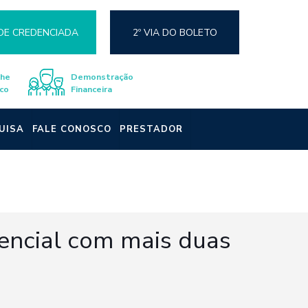
DE CREDENCIADA
2º VIA DO BOLETO
lhe
Demonstração
co
Financeira
UISA
FALE CONOSCO
PRESTADOR
encial com mais duas