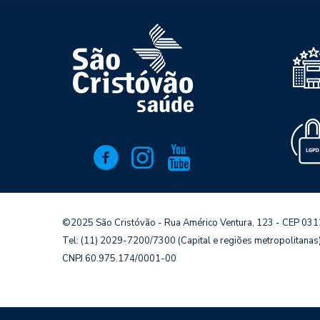
©2025 São Cristóvão - Rua Américo Ventura, 123 - CEP 03
Tel: (11) 2029-7200/7300 (Capital e regiões metropolitana
CNPJ 60.975.174/0001-00