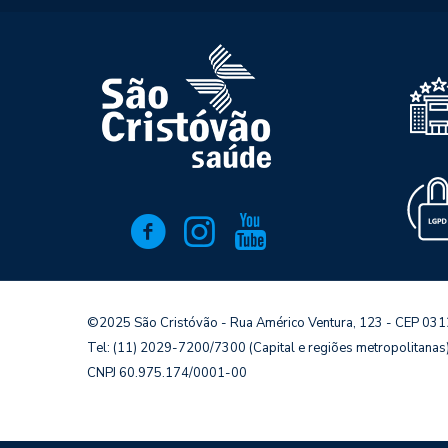
©2025 São Cristóvão - Rua Américo Ventura, 123 - CEP 03
Tel: (11) 2029-7200/7300 (Capital e regiões metropolitana
CNPJ 60.975.174/0001-00