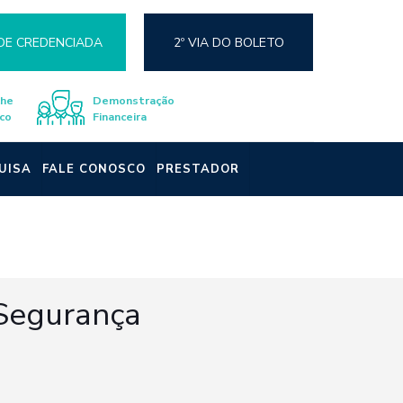
DE CREDENCIADA
2º VIA DO BOLETO
lhe
Demonstração
co
Financeira
UISA
FALE CONOSCO
PRESTADOR
 Segurança