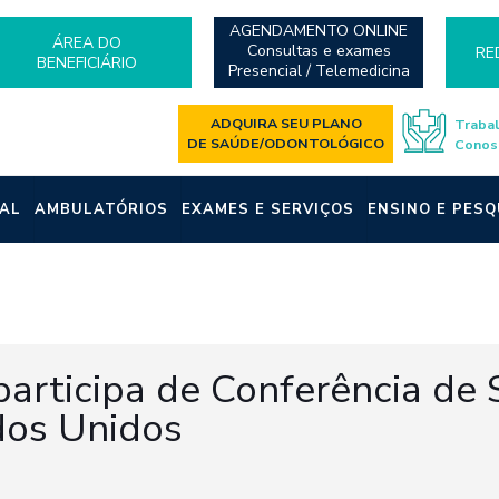
AGENDAMENTO ONLINE
ÁREA DO
Consultas e exames
RE
BENEFICIÁRIO
Presencial / Telemedicina
ADQUIRA SEU PLANO
Traba
DE SAÚDE/ODONTOLÓGICO
Conos
AL
AMBULATÓRIOS
EXAMES E SERVIÇOS
ENSINO E PESQ
participa de Conferência de
dos Unidos